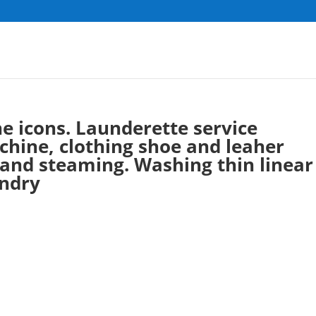
ne icons. Launderette service
hine, clothing shoe and leaher
 and steaming. Washing thin linear
undry